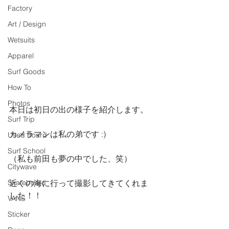
Factory
Art / Design
Wetsuits
Apparel
Surf Goods
How To
Photos
本日は初日の出の様子を紹介します。
Surf Trip
カメラマンは私の弟です :)
Used Board
Surf School
（私も前田も夢の中でした、笑）
Citywave
Skateboard
近くの海に行って撮影してきてくれま
した！！
VANS
Sticker