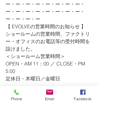
ー・ー・ー・ー・ー・ー・ー・ー・
ー・ー・ー・ー・ー・ー・ー・ー・
ー・ー・ー・ー
【 EVOLVEの営業時間のお知らせ 】
ショールームの営業時間、ファクトリ
ー・オフィスのお電話等の受付時間を
設けました。
＜ショールーム営業時間＞
OPEN・AM 11：00 ／ CLOSE・PM 
5:00
定休日・木曜日／金曜日
＜ファクトリー・オフィス＞
Phone
Email
Facebook
AM 9：00 〜 PM 7:00
TEL・0475-47-4623 ／ FAX・0475-47-
4628
※ ショールームの営業時間外のお問い
合わせ等（急なリペア等）は、
　上記連絡先にご連絡ください。