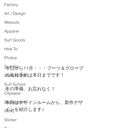
Factory
Art / Design
Wetsuits
Apparel
Surf Goods
How To
Photos
Surf Trip
今日から11月・・・ブーツ＆グローブ
の先行予約は本日までです！
Used Board
Surf School
冬の準備、お忘れなく！
Citywave
Skateboard
本日はデザインルームから、新作デザ
インを紹介します♪
VANS
Sticker