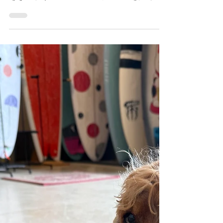
たします :) サーフィン犬CODA君のイラスト
をきっかけに、 ワンコのイラストを描くこ
とが多くなったので 新たに「EVOLVE
DOGS」というワンコグッズの展開をはじめ
ました。 現在は46種類のワンコイラストか
ら、 愛犬カラーのイラストを入れたバッグ
やサコッシュ・おやつ缶・水筒等に お名前
を入れたフルオーダーのグッズを作ることが
できます :) これからTシャツやポーチも展開
予定です。 バッグはお散歩バッグやお弁当
入れにちょうど良い大きさです :) 水筒500ml
になるので常温のお水等を入れて持ち歩ける
サイズです。 イラストやグッズは随時増や
してゆく予定なので、また紹介いたします！
＜EVOLVE DOGS オーダーはこちらから！
＞ ご質問等ございましたら、お気軽にご連
絡ください。 ワンコ好きの方は是非！
yucchi ＊ブログの更新は毎週月曜日（月曜
日以外不定期）になります。 次回更新予