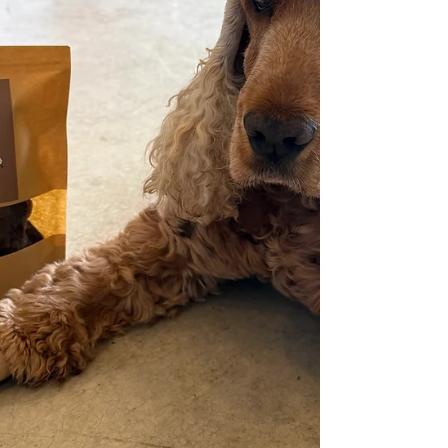
定：2026年8月7日（金） 過去のBlog：
https://ameblo.jp/evolvefutureshap