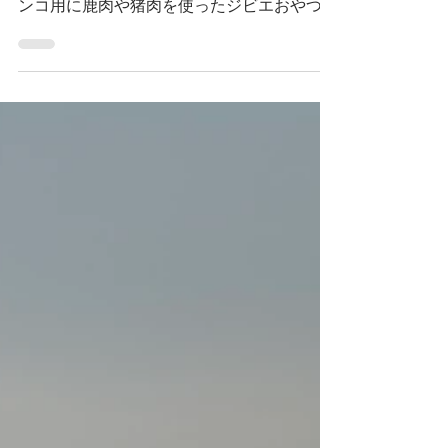
本日はサーフィンから少し離れましてワンコ
用おやつの紹介です :) こちらのおやつはワ
ンコ用に鹿肉や猪肉を使ったジビエおやつ
で、 「gibi∞one（ジビワン）」と言いま
す。 こちらのパッケージのワンコイラスト
を描かせていただきました♪...