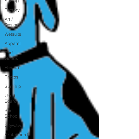
Surfing
Factory
Art /
Design
Wetsuits
Apparel
Surf
Goods
How To
Photos
Surf Trip
Used
Board
Surf
School
Citywave
Skateboard