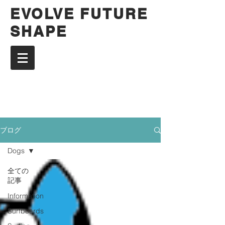
EVOLVE FUTURE
SHAPE
ブログ
Dogs
全ての
記事
Information
Surfboards