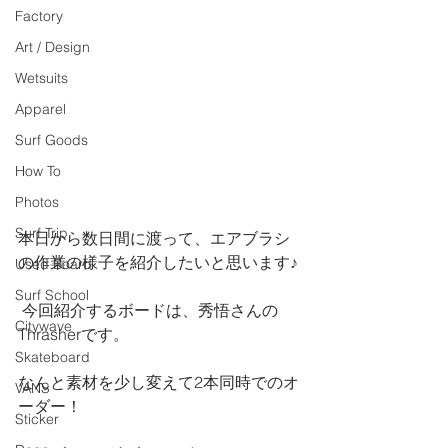
Factory
Art / Design
Wetsuits
Apparel
Surf Goods
How To
Photos
Surf Trip
本日から数日間に渡って、エアブラシ
の作業の様子を紹介したいと思います♪
Used Board
Surf School
 今回紹介するボードは、秀悟さんの
Citywave
Thrasherです。
Skateboard
なんと素材を少し変えて2本同時でのオ
VANS
ーダー！
Sticker