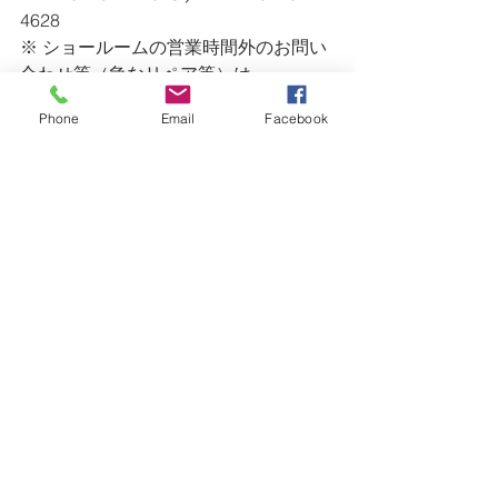
4628
※ ショールームの営業時間外のお問い
合わせ等（急なリペア等）は、
　上記連絡先にご連絡ください。
Phone
Email
Facebook
ー・ー・ー・ー・ー・ー・ー・ー・
ー・ー・ー・ー・ー・ー・ー・ー・
ー・ー・ー・ー
#Design
#Art
Art / Design
Factory