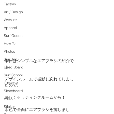
Factory
Art / Design
Wetsuits
Apparel
Surf Goods
How To
Photos
Surf Trip
本日はシンプルなエアブラシの紹介で
す♪
Used Board
Surf School
デザインルームで撮影し忘れてしまっ
Citywave
たので、
Skateboard
珍しくセッティングルームから！
VANS
Sticker
水色で全面にエアブラシを施しまし