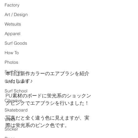
Factory
Art / Design
Wetsuits
Apparel
Surf Goods
How To
Photos
Surf Trip
本日は新作カラーのエアブラシを紹介
いたします♪
Used Board
Surf School
PU素材のボードに蛍光系のショックン
Citywave
グピンクでエアブラシを行いました！
Skateboard
写真だと全く違う色に見えますが、実
VANS
際は蛍光系のピンク色です。
Sticker