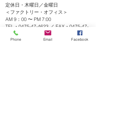
定休日・木曜日／金曜日
＜ファクトリー・オフィス＞
AM 9：00 〜 PM 7:00
TEL・0475-47-4623 ／ FAX・0475-47-
4628
Phone
Email
Facebook
※ ショールームの営業時間外のお問い
合わせ等（急なリペア等）は、
　上記連絡先にご連絡ください。
ー・ー・ー・ー・ー・ー・ー・ー・
ー・ー・ー・ー・ー・ー・ー・ー・
ー・ー・
すべて表示
最新記事