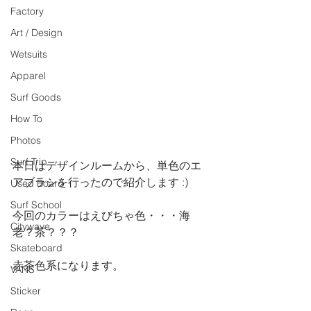
Factory
Art / Design
Wetsuits
Apparel
Surf Goods
How To
Photos
Surf Trip
本日はデザインルームから、単色のエ
アブラシを行ったので紹介します :)
Used Board
Surf School
今回のカラーはえびちゃ色・・・海
Citywave
老？茶？？？
Skateboard
赤茶色系になります。
VANS
Sticker