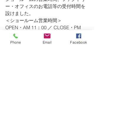
ー・オフィスのお電話等の受付時間を
設けました。
＜ショールーム営業時間＞
OPEN・AM 11：00 ／ CLOSE・PM 
5:00
定休日・木曜日／金曜日
Phone
Email
Facebook
＜ファクトリー・オフィス＞
AM 9：00 〜 PM 7:00
TEL・0475-47-4623 ／ FAX・0475-47-
4628
※ ショールームの営業時間外のお問い
合わせ等（急なリペア等）は、
　上記連絡先にご連絡ください。
ー・ー・ー・ー・ー・ー・ー・ー・
ー・ー・ー・ー・ー・ー・ー・ー・
ー・ー・ー・ー