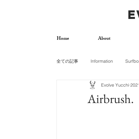
E
Home
About
全ての記事
Information
Surfbo
Evolve Yucchi
20
How To
Photos
Surf Trip
Airbrush.
Dogs