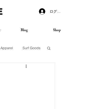
E
ログイン
t
Blog
Shop
Apparel
Surf Goods
VANS
Sticker