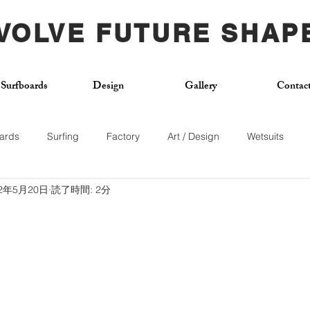
VOLVE FUTURE SHAP
Surfboards
Design
Gallery
Contac
ards
Surfing
Factory
Art / Design
Wetsuits
22年5月20日
読了時間: 2分
Used Board
Surf School
Citywave
Skateboard