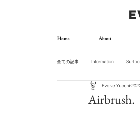
E
Home
About
全ての記事
Information
Surfbo
Evolve Yucchi
20
How To
Photos
Surf Trip
Airbrush.
Dogs