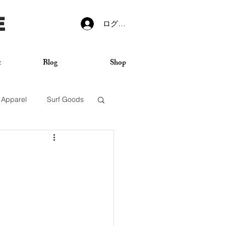
E
ログイン
t
Blog
Shop
Apparel
Surf Goods
VANS
Sticker