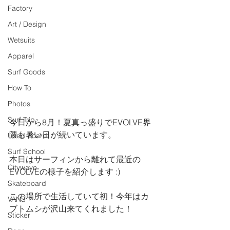
Factory
Art / Design
Wetsuits
Apparel
Surf Goods
How To
Photos
Surf Trip
今日から8月！夏真っ盛りでEVOLVE界
隈も暑い日が続いています。
Used Board
Surf School
本日はサーフィンから離れて最近の
Citywave
EVOLVEの様子を紹介します :)
Skateboard
この場所で生活していて初！今年はカ
VANS
ブトムシが沢山来てくれました！
Sticker