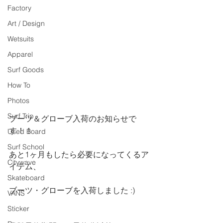
Factory
Art / Design
Wetsuits
Apparel
Surf Goods
How To
Photos
Surf Trip
ブーツ＆グローブ入荷のお知らせで
す！！
Used Board
Surf School
あと1ヶ月もしたら必要になってくるア
Citywave
イテム、
Skateboard
ブーツ・グローブを入荷しました :)
VANS
Sticker