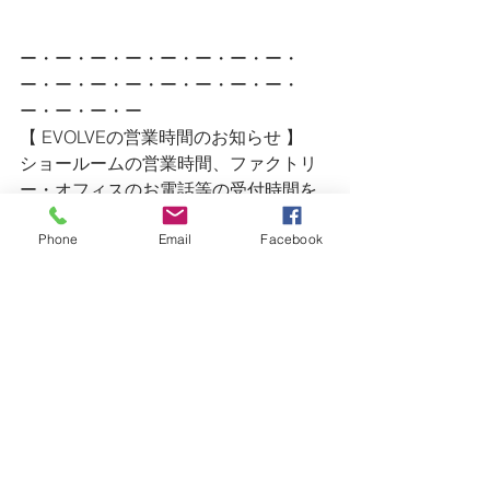
ー・ー・ー・ー・ー・ー・ー・ー・
ー・ー・ー・ー・ー・ー・ー・ー・
ー・ー・ー・ー
【 EVOLVEの営業時間のお知らせ 】
ショールームの営業時間、ファクトリ
ー・オフィスのお電話等の受付時間を
設けました。
Phone
Email
Facebook
＜ショールーム営業時間＞
OPEN・AM 11：00 ／ CLOSE・PM 
5:00
定休日・木曜日／金曜日
＜ファクトリー・オフィス＞
AM 9：00 〜 PM 7:00
TEL・0475-47-4623 ／ FAX・0475-47-
4628
※ ショールームの営業時間外のお問い