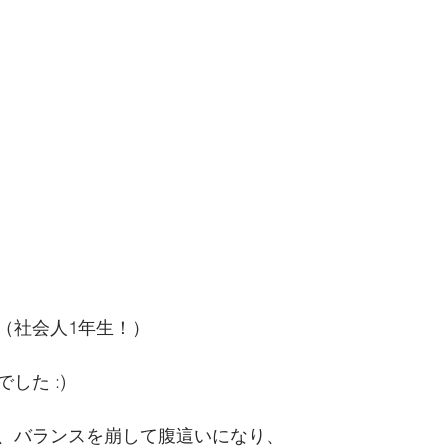
（社会人1年生！）
した :)
、バランスを崩して腹這いになり、