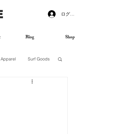
E
ログイン
t
Blog
Shop
Apparel
Surf Goods
VANS
Sticker