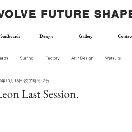
VOLVE FUTURE SHAP
Surfboards
Design
Gallery
Contac
ards
Surfing
Factory
Art / Design
Wetsuits
20年10月18日
読了時間: 2分
Used Board
Surf School
Citywave
Skateboard
eon Last Session.