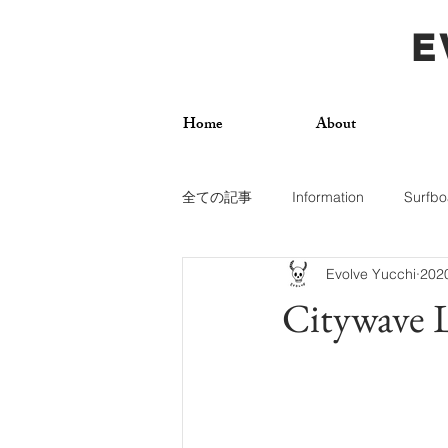
E
Home
About
全ての記事
Information
Surfbo
Evolve Yucchi
20
How To
Photos
Surf Trip
Citywave L
Dogs