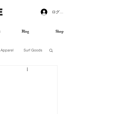
E
ログイン
t
Blog
Shop
Apparel
Surf Goods
VANS
Sticker