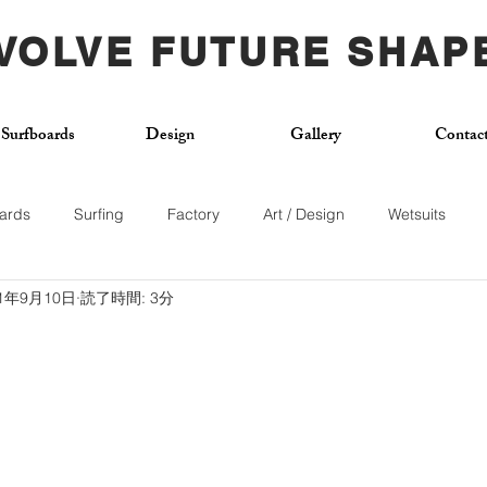
VOLVE FUTURE SHAP
Surfboards
Design
Gallery
Contac
ards
Surfing
Factory
Art / Design
Wetsuits
21年9月10日
読了時間: 3分
Used Board
Surf School
Citywave
Skateboard