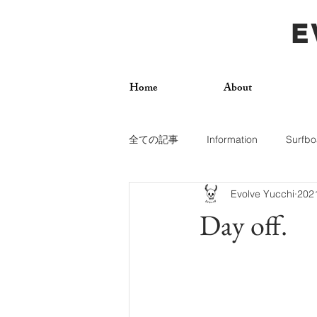
E
Home
About
全ての記事
Information
Surfbo
Evolve Yucchi
20
How To
Photos
Surf Trip
Day off.
Dogs