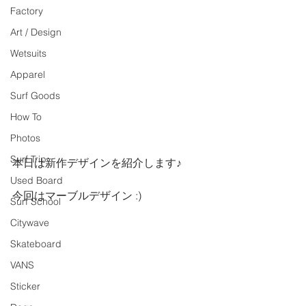
Factory
Art / Design
Wetsuits
Apparel
Surf Goods
How To
Photos
Surf Trip
本日は新作デザインを紹介します♪
Used Board
今回はマーブルデザイン :)
Surf School
Citywave
Skateboard
VANS
Sticker