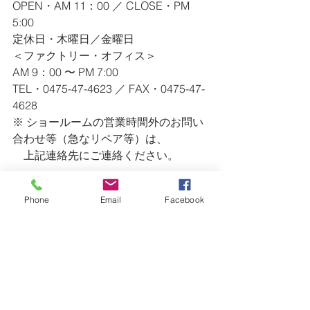
OPEN・AM 11：00 ／ CLOSE・PM 
5:00
定休日・木曜日／金曜日
＜ファクトリー・オフィス＞
AM 9：00 〜 PM 7:00
TEL・0475-47-4623 ／ FAX・0475-47-
4628
※ ショールームの営業時間外のお問い
合わせ等（急なリペア等）は、
　上記連絡先にご連絡ください。
ー・ー・ー・ー・ー・ー・ー・ー・
ー・ー・ー・ー・ー・ー・ー・ー・
Phone
Email
Facebook
ー・ー・ー・ー