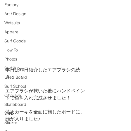
Factory
Art / Design
Wetsuits
Apparel
Surf Goods
How To
Photos
Surf Trip
本日は昨日紹介したエアブラシの続
き・・・
Used Board
Surf School
エアブラシが乾いた後にハンドペイン
Citywave
トで色を入れ完成させました！
Skateboard
薄めカーキを全面に施したボードに、
VANS
顔が入りました♪
Sticker