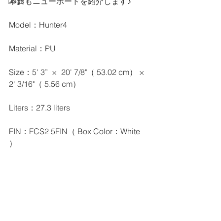
本日もニューボードを紹介します♪
Dogs
Model：Hunter4
Material：PU
Size：5' 3”  ×  20' 7/8"（ 53.02 cm） × 
2' 3/16"（ 5.56 cm）
Liters：27.3 liters
FIN：FCS2 5FIN（ Box Color：White 
）