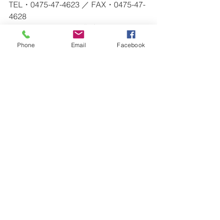
TEL・0475-47-4623 ／ FAX・0475-47-
4628
※ ショールームの営業時間外のお問い
合わせ等（急なリペア等）は、
Phone
Email
Facebook
　上記連絡先にご連絡ください。
ー・ー・ー・ー・ー・ー・ー・ー・
ー・ー・ー・ー・ー・ー・ー・ー・
ー・ー・ー・ー
Surfboards
すべて表示
最新記事