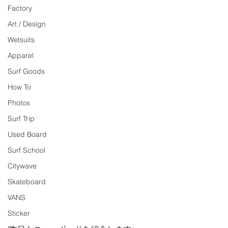
Factory
Art / Design
Wetsuits
Apparel
Surf Goods
How To
Photos
Surf Trip
Used Board
Surf School
Citywave
Skateboard
VANS
Sticker