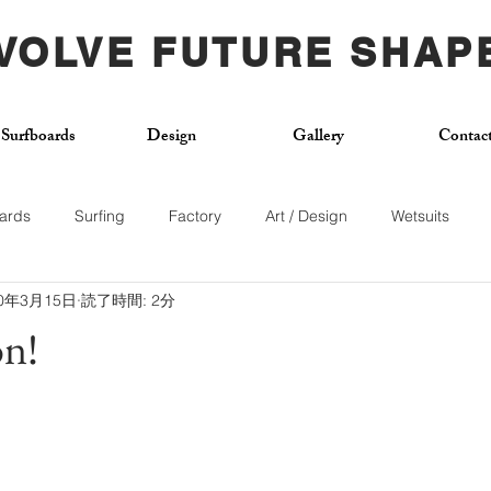
VOLVE FUTURE SHAP
Surfboards
Design
Gallery
Contac
ards
Surfing
Factory
Art / Design
Wetsuits
20年3月15日
読了時間: 2分
Used Board
Surf School
Citywave
Skateboard
on!