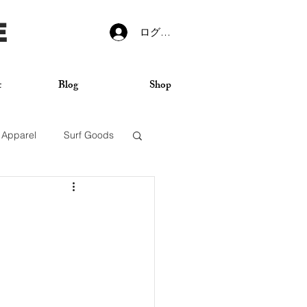
E
ログイン
t
Blog
Shop
Apparel
Surf Goods
VANS
Sticker