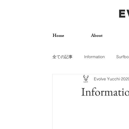
E
Home
About
全ての記事
Information
Surfbo
Evolve Yucchi
20
How To
Photos
Surf Trip
Informati
Dogs