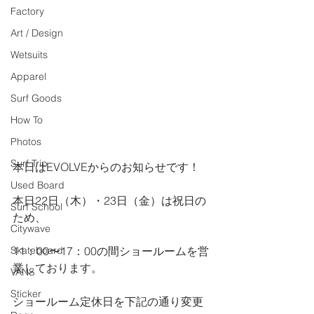
Factory
Art / Design
Wetsuits
Apparel
Surf Goods
How To
Photos
Surf Trip
本日はEVOLVEからのお知らせです！
Used Board
本日22日（木）・23日（金）は祝日の
Surf School
ため、
Citywave
Skateboard
11：00〜17：00の間ショールームを営
業しております。
VANS
Sticker
ショールーム定休日を下記の通り変更