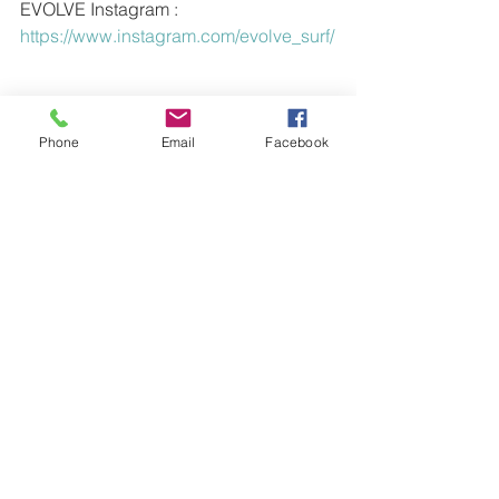
EVOLVE Instagram : 
https://www.instagram.com/evolve_surf/
ー・ー・ー・ー・ー・ー・ー・ー・
ー・ー・ー・ー・ー・ー・ー・ー・
Phone
Email
Facebook
ー・ー・ー・ー
【 EVOLVEの営業時間のお知らせ 】
ショールームの営業時間、ファクトリ
ー・オフィスのお電話等の受付時間を
設けました。
＜ショールーム営業時間＞
OPEN・AM 11：00 ／ CLOSE・PM 
5:00
定休日・木曜日／金曜日
＜ファクトリー・オフィス＞
AM 9：00 〜 PM 7:00
TEL・0475-47-4623 ／ FAX・0475-47-