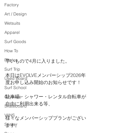
Factory
Art / Design
Wetsuits
Apparel
Surf Goods
How To
Photos
早いもので4月に入りました。
Surf Trip
本日はEVOLVEメンバーシップ2026年
Used Board
度お申し込み開始のお知らせです！
Surf School
駐車場・シャワー・レンタル自転車が
Citywave
自由に利用出来る等、
Skateboard
VANS
様々なメンバーシッププランがござい
Sticker
ます。