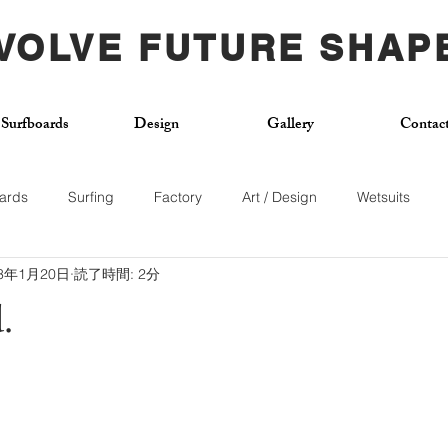
VOLVE FUTURE SHAP
Surfboards
Design
Gallery
Contac
ards
Surfing
Factory
Art / Design
Wetsuits
23年1月20日
読了時間: 2分
Used Board
Surf School
Citywave
Skateboard
.