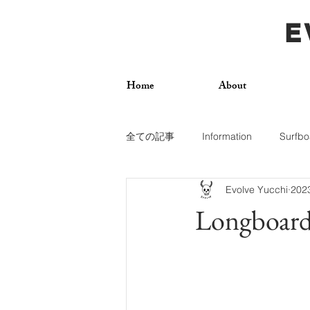
E
Home
About
全ての記事
Information
Surfbo
Evolve Yucchi
20
How To
Photos
Surf Trip
Longboard
Dogs