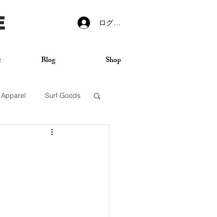
E
ログイン
t
Blog
Shop
Apparel
Surf Goods
VANS
Sticker