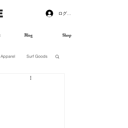
E
ログイン
t
Blog
Shop
Apparel
Surf Goods
VANS
Sticker