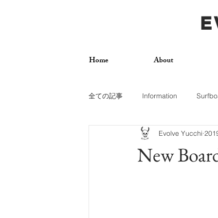
E
Home
About
全ての記事
Information
Surfbo
Evolve Yucchi
20
How To
Photos
Surf Trip
New Board
Dogs