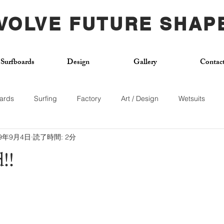
VOLVE FUTURE SHAP
Surfboards
Design
Gallery
Contac
ards
Surfing
Factory
Art / Design
Wetsuits
19年9月4日
読了時間: 2分
Used Board
Surf School
Citywave
Skateboard
!!