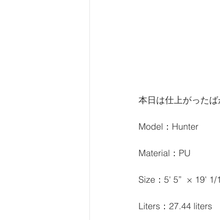
本日は仕上がったば
Model：Hunter
Material：PU
Size：5' 5”  × 19' 
Liters：27.44 liters