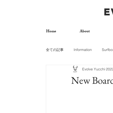
E
Home
About
全ての記事
Information
Surfbo
Evolve Yucchi
20
How To
Photos
Surf Trip
New Board
Dogs