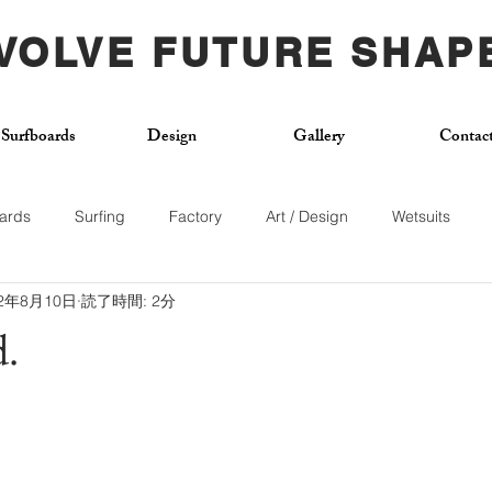
VOLVE FUTURE SHAP
Surfboards
Design
Gallery
Contac
ards
Surfing
Factory
Art / Design
Wetsuits
22年8月10日
読了時間: 2分
Used Board
Surf School
Citywave
Skateboard
.