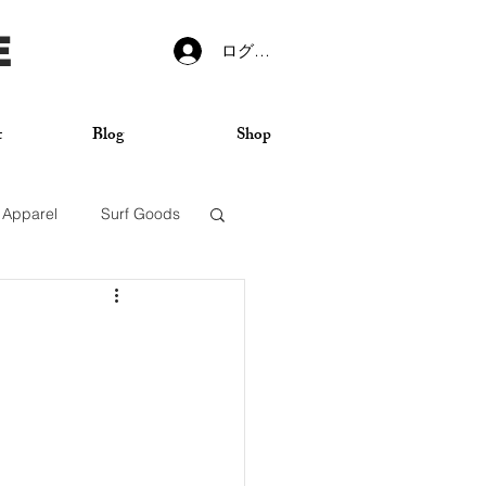
E
ログイン
t
Blog
Shop
Apparel
Surf Goods
VANS
Sticker