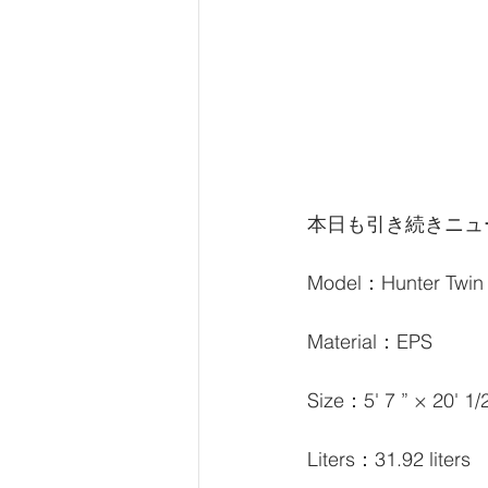
本日も引き続きニュ
Model：Hunter Twin
Material：EPS
Size：5' 7 ” × 20' 1/2
Liters：31.92 liters