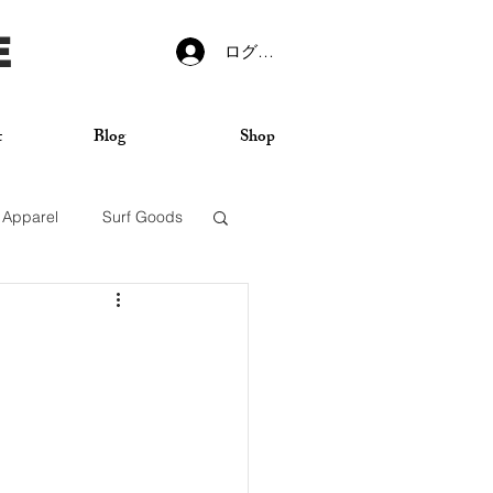
E
ログイン
t
Blog
Shop
Apparel
Surf Goods
VANS
Sticker