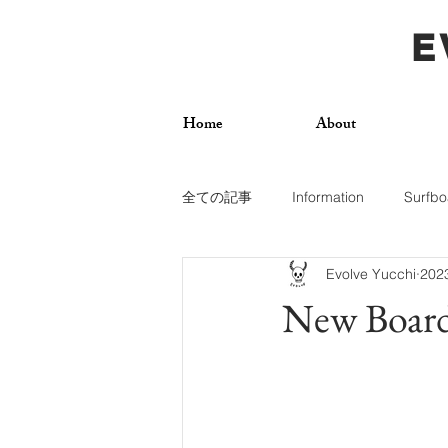
E
Home
About
全ての記事
Information
Surfbo
Evolve Yucchi
20
How To
Photos
Surf Trip
New Board
Dogs