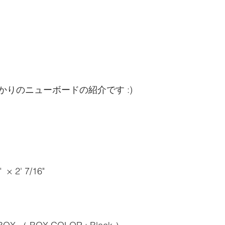
りのニューボードの紹介です :)
  × 2' 7/16"