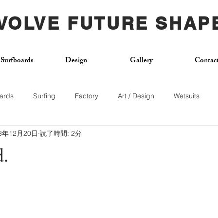
VOLVE FUTURE SHAP
Surfboards
Design
Gallery
Contac
ards
Surfing
Factory
Art / Design
Wetsuits
23年12月20日
読了時間: 2分
Used Board
Surf School
Citywave
Skateboard
.