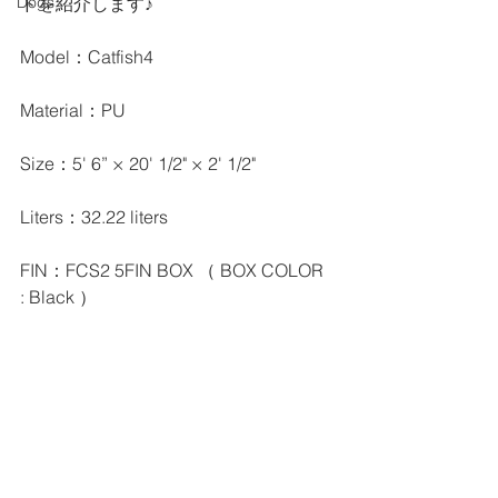
ドを紹介します♪
Dogs
Model：Catfish4
Material：PU
Size：5' 6” × 20' 1/2" × 2' 1/2"
Liters：32.22 liters
FIN：FCS2 5FIN BOX （ BOX COLOR 
: Black ）