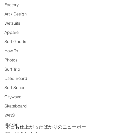
Factory
Art / Design
Wetsuits
Apparel
Surf Goods
How To
Photos
Surf Trip
Used Board
Surf School
Citywave
Skateboard
VANS
Sticker
本日も仕上がったばかりのニューボー