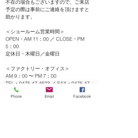
不在の場合もございますので、ご来店
予定の際は事前にご連絡を頂けますと
助かります。
＜ショールーム営業時間＞
OPEN・AM 11：00 ／ CLOSE・PM 
5：00
定休日・木曜日／金曜日
＜ファクトリー・オフィス＞
AM 9：00 〜 PM 7：00
TEL・0475-47-4623 ／ FAX・0475-47-
4628
Phone
Email
Facebook
※ ショールームの営業時間外のお問い
合わせ等（急なリペア等）は、
　 上記連絡先にご連絡ください。
ー・ー・ー・ー・ー・ー・ー・ー・