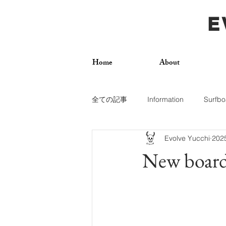
E
Home
About
全ての記事
Information
Surfbo
Evolve Yucchi
20
How To
Photos
Surf Trip
New board
Dogs