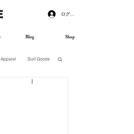
E
ログイン
t
Blog
Shop
Apparel
Surf Goods
VANS
Sticker