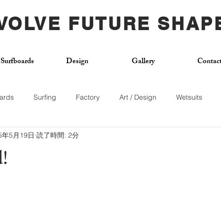
VOLVE FUTURE SHAP
Surfboards
Design
Gallery
Contac
ards
Surfing
Factory
Art / Design
Wetsuits
25年5月19日
読了時間: 2分
Used Board
Surf School
Citywave
Skateboard
!