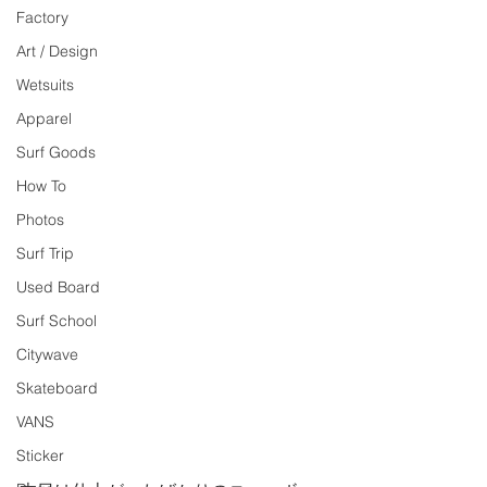
Factory
Art / Design
Wetsuits
Apparel
Surf Goods
How To
Photos
Surf Trip
Used Board
Surf School
Citywave
Skateboard
VANS
Sticker