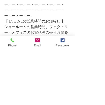
ー・ー・ー・ー・ー・ー・ー・ー・
ー・ー・ー・ー・ー・ー・ー・ー・
ー・ー・ー・ー
【 EVOLVEの営業時間のお知らせ 】
ショールームの営業時間、ファクトリ
ー・オフィスのお電話等の受付時間を
設けました。
＜ショールーム営業時間＞
Phone
Email
Facebook
OPEN・AM 11：00 ／ CLOSE・PM 
5:00
定休日・木曜日／金曜日
＜ファクトリー・オフィス＞
AM 9：00 〜 PM 7:00
TEL・0475-47-4623 ／ FAX・0475-47-
4628
※ ショールームの営業時間外のお問い
合わせ等（急なリペア等）は、