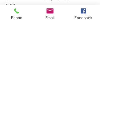
5:00
定休日・木曜日／金曜日
Phone
Email
Facebook
＜ファクトリー・オフィス＞
AM 9：00 〜 PM 7:00
TEL・0475-47-4623 ／ FAX・0475-47-
4628
※ ショールームの営業時間外のお問い
合わせ等（急なリペア等）は、
　上記連絡先にご連絡ください。
ー・ー・ー・ー・ー・ー・ー・ー・
ー・ー・ー・ー・ー・ー・ー・ー・
ー・ー・ー・ー
Art / Design