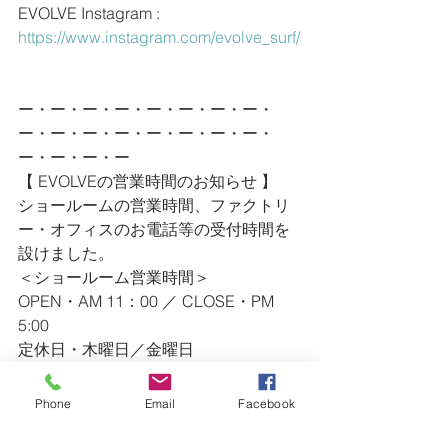
EVOLVE Instagram : 
https://www.instagram.com/evolve_surf/
ー・ー・ー・ー・ー・ー・ー・ー・
ー・ー・ー・ー・ー・ー・ー・ー・
ー・ー・ー・ー
【 EVOLVEの営業時間のお知らせ 】
ショールームの営業時間、ファクトリ
ー・オフィスのお電話等の受付時間を
設けました。
＜ショールーム営業時間＞
OPEN・AM 11：00 ／ CLOSE・PM 
5:00
定休日・木曜日／金曜日
＜ファクトリー・オフィス＞
Phone
Email
Facebook
AM 9：00 〜 PM 7:00
TEL・0475-47-4623 ／ FAX・0475-47-