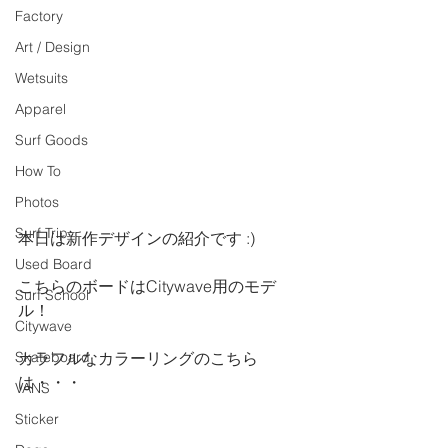
Factory
Art / Design
Wetsuits
Apparel
Surf Goods
How To
Photos
Surf Trip
本日は新作デザインの紹介です :)
Used Board
こちらのボードはCitywave用のモデ
Surf School
ル！
Citywave
Skateboard
カラフルなカラーリングのこちら
は・・・
VANS
Sticker