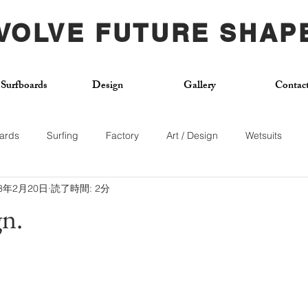
VOLVE FUTURE SHAP
Surfboards
Design
Gallery
Contac
ards
Surfing
Factory
Art / Design
Wetsuits
23年2月20日
読了時間: 2分
Used Board
Surf School
Citywave
Skateboard
n.