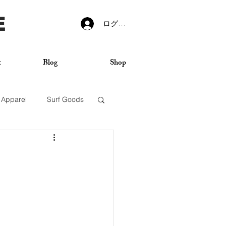
E
ログイン
t
Blog
Shop
Apparel
Surf Goods
VANS
Sticker