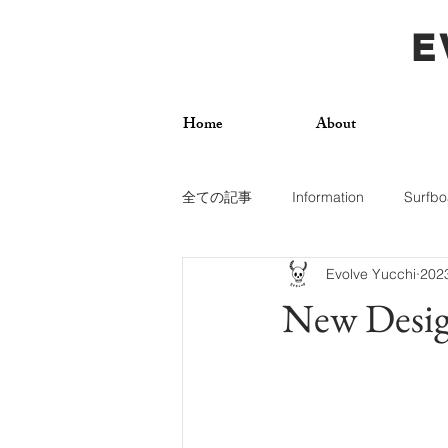
E
Home
About
全ての記事
Information
Surfbo
Evolve Yucchi
20
How To
Photos
Surf Trip
New Desig
Dogs