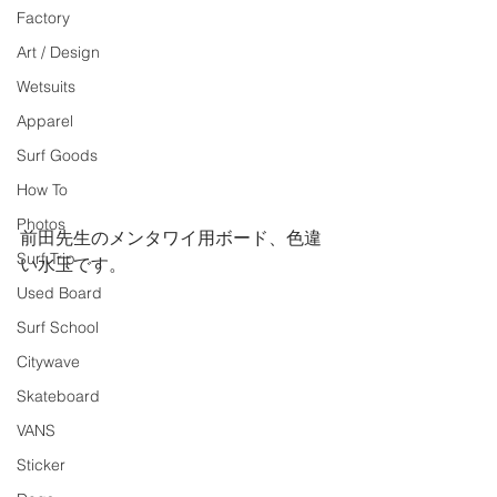
Factory
Art / Design
Wetsuits
Apparel
Surf Goods
How To
Photos
前田先生のメンタワイ用ボード、色違
Surf Trip
い水玉です。
Used Board
Surf School
Citywave
Skateboard
VANS
Sticker