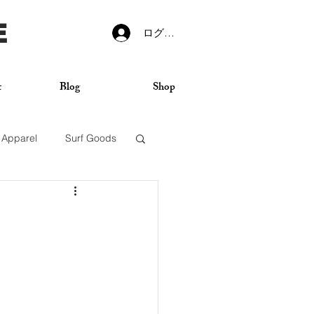
E
ログイン
t
Blog
Shop
Apparel
Surf Goods
VANS
Sticker