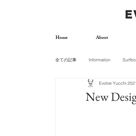
E
Home
About
全ての記事
Information
Surfbo
Evolve Yucchi
20
How To
Photos
Surf Trip
New Desig
Dogs