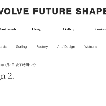
VOLVE FUTURE SHAP
Surfboards
Design
Gallery
Contac
ards
Surfing
Factory
Art / Design
Wetsuits
21年1月8日
読了時間: 2分
Used Board
Surf School
Citywave
Skateboard
n 2.