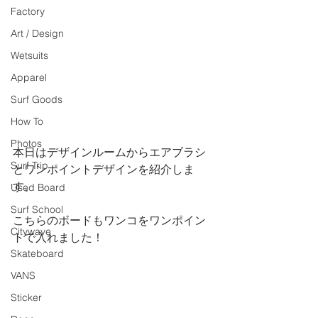
Factory
Art / Design
Wetsuits
Apparel
Surf Goods
How To
Photos
本日はデザインルームからエアブラシ
Surf Trip
とワンポイントデザインを紹介しま
す。
Used Board
Surf School
こちらのボードもワンコをワンポイン
Citywave
トで入れました！
Skateboard
VANS
Sticker