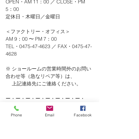
OPEN・AM 11：00 ／ CLOSE・PM 
5：00
定休日・木曜日／金曜日
＜ファクトリー・オフィス＞
AM 9：00 〜 PM 7：00
TEL・0475-47-4623 ／ FAX・0475-47-
4628
※ ショールームの営業時間外のお問い
合わせ等（急なリペア等）は、
　 上記連絡先にご連絡ください。
ー・ー・ー・ー・ー・ー・ー・ー・
ー・ー・ー・ー・ー・ー・ー・ー・
ー・ー・ー・ー
Phone
Email
Facebook
Factory
Art / Design