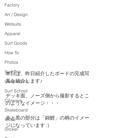
Factory
Art / Design
Wetsuits
Apparel
Surf Goods
How To
Photos
Surf Trip
本日は、昨日紹介したボードの完成写
真を紹介します♪
Used Board
Surf School
デッキ面、ノーズ側から撮影するとこ
Citywave
のようなイメージ・・・
Skateboard
赤と黒の部分は「錦鯉」の柄のイメー
VANS
ジになっています :)
Sticker