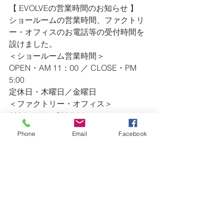
【 EVOLVEの営業時間のお知らせ 】
ショールームの営業時間、ファクトリ
ー・オフィスのお電話等の受付時間を
設けました。
＜ショールーム営業時間＞
OPEN・AM 11：00 ／ CLOSE・PM 
5:00
定休日・木曜日／金曜日
＜ファクトリー・オフィス＞
AM 9：00 〜 PM 7:00
TEL・0475-47-4623 ／ FAX・0475-47-
Phone
Email
Facebook
4628
※ ショールームの営業時間外のお問い
合わせ等（急なリペア等）は、
　上記連絡先にご連絡ください。
ー・ー・ー・ー・ー・ー・ー・ー・
ー・ー・ー・ー・ー・ー・ー・ー・
ー・ー・ー・ー