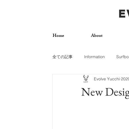
E
Home
About
全ての記事
Information
Surfbo
Evolve Yucchi
20
How To
Photos
Surf Trip
New Desig
Dogs