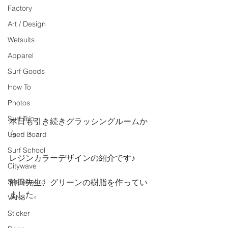
Factory
Art / Design
Wetsuits
Apparel
Surf Goods
How To
Photos
Surf Trip
本日も引き続きグラッシングルームか
ら・・・
Used Board
Surf School
レジンカラーデザインの紹介です♪
Citywave
Skateboard
前田先生、グリーンの樹脂を作ってい
ました。
VANS
Sticker