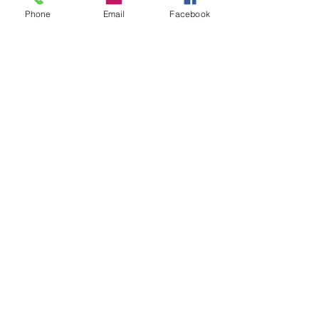
Phone
Email
Facebook
＜ファクトリー・オフィス＞
AM 9：00 〜 PM 7:00
TEL・0475-47-4623 ／ FAX・0475-47-
4628
※ ショールームの営業時間外のお問い
合わせ等（急なリペア等）は、
　上記連絡先にご連絡ください。
ー・ー・ー・ー・ー・ー・ー・ー・
ー・ー・ー・ー・ー・ー・ー・ー・
ー・ー・ー・ー
Surf School
すべて表示
最新記事