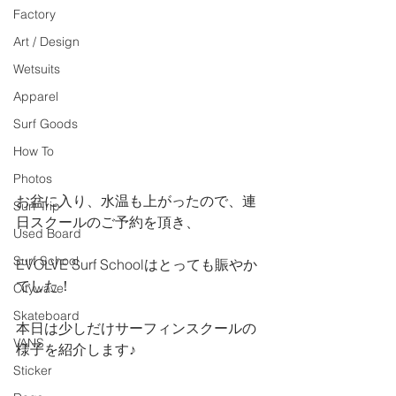
Factory
Art / Design
Wetsuits
Apparel
Surf Goods
How To
Photos
お盆に入り、水温も上がったので、連
Surf Trip
日スクールのご予約を頂き、
Used Board
Surf School
EVOLVE Surf Schoolはとっても賑やか
でした！
Citywave
Skateboard
本日は少しだけサーフィンスクールの
VANS
様子を紹介します♪
Sticker