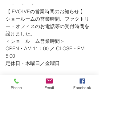
ー・ー・ー・ー
【 EVOLVEの営業時間のお知らせ 】
ショールームの営業時間、ファクトリ
ー・オフィスのお電話等の受付時間を
設けました。
＜ショールーム営業時間＞
OPEN・AM 11：00 ／ CLOSE・PM 
5:00
定休日・木曜日／金曜日
＜ファクトリー・オフィス＞
AM 9：00 〜 PM 7:00
Phone
Email
Facebook
TEL・0475-47-4623 ／ FAX・0475-47-
4628
※ ショールームの営業時間外のお問い
合わせ等（急なリペア等）は、
　上記連絡先にご連絡ください。
ー・ー・ー・ー・ー・ー・ー・ー・
ー・ー・ー・ー・ー・ー・ー・ー・