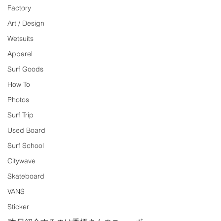
Factory
Art / Design
Wetsuits
Apparel
Surf Goods
How To
Photos
Surf Trip
Used Board
Surf School
Citywave
Skateboard
VANS
Sticker