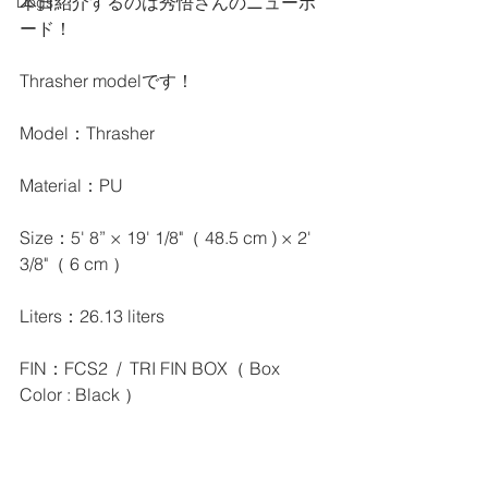
本日紹介するのは秀悟さんのニューボ
Dogs
ード！
Thrasher modelです！
Model：Thrasher
Material：PU
Size：5' 8” × 19' 1/8"（ 48.5 cm ) × 2' 
3/8"（ 6 cm ）
Liters：26.13 liters
FIN：FCS2  /  TRI FIN BOX（ Box 
Color : Black ）