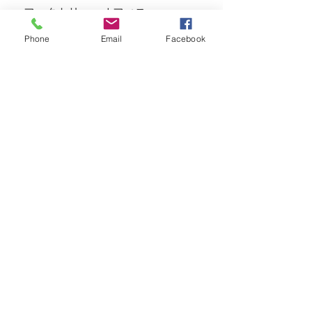
＜ファクトリー・オフィス＞
AM 9：00 〜 PM 7:00
Phone
Email
Facebook
TEL・0475-47-4623 ／ FAX・0475-47-
4628
※ ショールームの営業時間外のお問い
合わせ等（急なリペア等）は、
　上記連絡先にご連絡ください。
ー・ー・ー・ー・ー・ー・ー・ー・
ー・ー・ー・ー・ー・ー・ー・ー・
ー・ー・ー・ー
#Surfboard
#EVOLVE
Surfboards