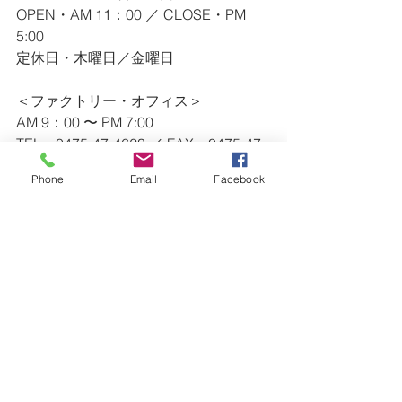
OPEN・AM 11：00 ／ CLOSE・PM 
5:00
定休日・木曜日／金曜日
＜ファクトリー・オフィス＞
AM 9：00 〜 PM 7:00
TEL・0475-47-4623 ／ FAX・0475-47-
4628
Phone
Email
Facebook
※ ショールームの営業時間外のお問い
合わせ等（急なリペア等）は、
　上記連絡先にご連絡ください。
ー・ー・ー・ー・ー・ー・ー・ー・
ー・ー・ー・ー・ー・ー・ー・ー・
ー・ー・ー
VANS