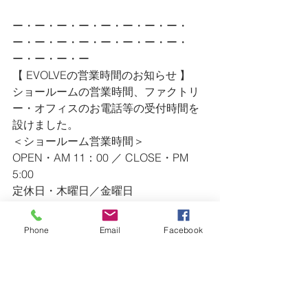
ー・ー・ー・ー・ー・ー・ー・ー・
ー・ー・ー・ー・ー・ー・ー・ー・
ー・ー・ー・ー
【 EVOLVEの営業時間のお知らせ 】
ショールームの営業時間、ファクトリ
ー・オフィスのお電話等の受付時間を
設けました。
＜ショールーム営業時間＞
OPEN・AM 11：00 ／ CLOSE・PM 
5:00
定休日・木曜日／金曜日
＜ファクトリー・オフィス＞
AM 9：00 〜 PM 7:00
Phone
Email
Facebook
TEL・0475-47-4623 ／ FAX・0475-47-
4628
※ ショールームの営業時間外のお問い
合わせ等（急なリペア等）は、
　上記連絡先にご連絡ください。