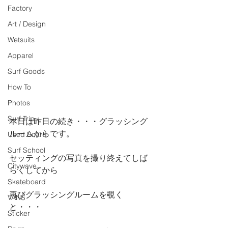
Factory
Art / Design
Wetsuits
Apparel
Surf Goods
How To
Photos
Surf Trip
本日は昨日の続き・・・グラッシング
ルームからです。
Used Board
Surf School
セッティングの写真を撮り終えてしば
Citywave
らくしてから
Skateboard
再びグラッシングルームを覗く
VANS
と・・・
Sticker