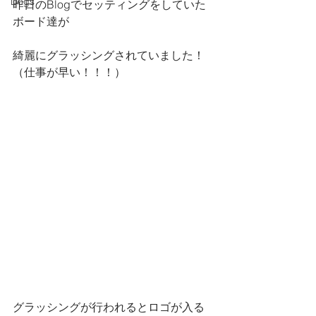
Dogs
昨日のBlogでセッティングをしていた
ボード達が
綺麗にグラッシングされていました！
（仕事が早い！！！）
グラッシングが行われるとロゴが入る