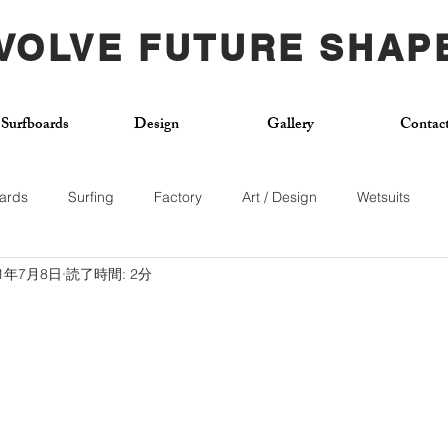
VOLVE FUTURE SHAP
Surfboards
Design
Gallery
Contac
ards
Surfing
Factory
Art / Design
Wetsuits
21年7月8日
読了時間: 2分
Used Board
Surf School
Citywave
Skateboard