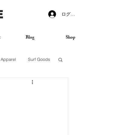
E
ログイン
t
Blog
Shop
Apparel
Surf Goods
VANS
Sticker