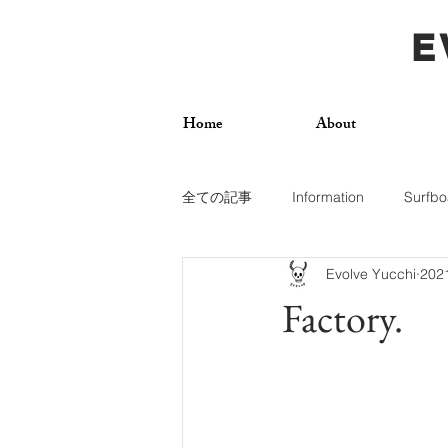
E
Home
About
全ての記事
Information
Surfbo
Evolve Yucchi
20
How To
Photos
Surf Trip
Factory.
Dogs