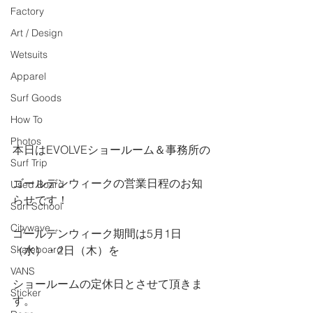
Factory
Art / Design
Wetsuits
Apparel
Surf Goods
How To
Photos
本日はEVOLVEショールーム＆事務所の
Surf Trip
ゴールデンウィークの営業日程のお知
Used Board
らせです！
Surf School
Citywave
ゴールデンウィーク期間は5月1日
Skateboard
（水）・2日（木）を
VANS
ショールームの定休日とさせて頂きま
Sticker
す。