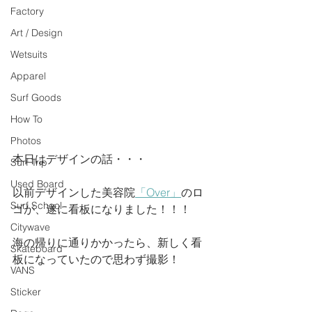
Factory
Art / Design
Wetsuits
Apparel
Surf Goods
How To
Photos
本日はデザインの話・・・
Surf Trip
Used Board
以前デザインした美容院
「Over」
のロ
Surf School
ゴが、遂に看板になりました！！！
Citywave
海の帰りに通りかかったら、新しく看
Skateboard
板になっていたので思わず撮影！
VANS
Sticker