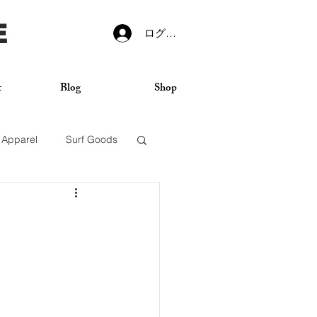
E
ログイン
t
Blog
Shop
Apparel
Surf Goods
VANS
Sticker