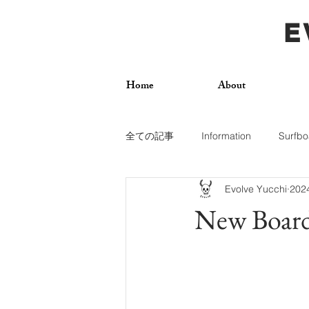
E
Home
About
全ての記事
Information
Surfbo
Evolve Yucchi
20
How To
Photos
Surf Trip
New Board
Dogs