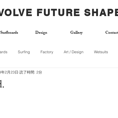
VOLVE FUTURE SHAP
Surfboards
Design
Gallery
Contac
ards
Surfing
Factory
Art / Design
Wetsuits
24年2月23日
読了時間: 2分
Used Board
Surf School
Citywave
Skateboard
.