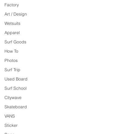
Factory
Art / Design
Wetsuits
Apparel
Surf Goods
How To
Photos
Surf Trip
Used Board
Surf School
Citywave
Skateboard
VANS
Sticker