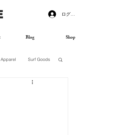
E
ログイン
t
Blog
Shop
Apparel
Surf Goods
VANS
Sticker