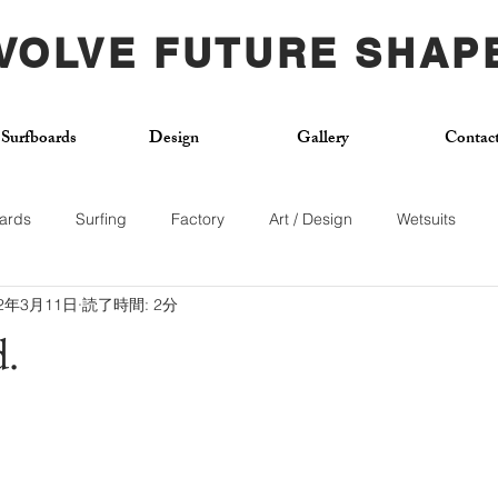
VOLVE FUTURE SHAP
Surfboards
Design
Gallery
Contac
ards
Surfing
Factory
Art / Design
Wetsuits
22年3月11日
読了時間: 2分
Used Board
Surf School
Citywave
Skateboard
.