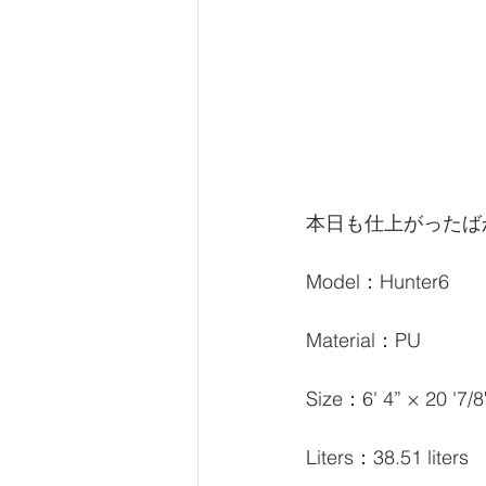
本日も仕上がったば
Model：Hunter6
Material：PU
Size：6' 4” × 20 '7
Liters：38.51 liters