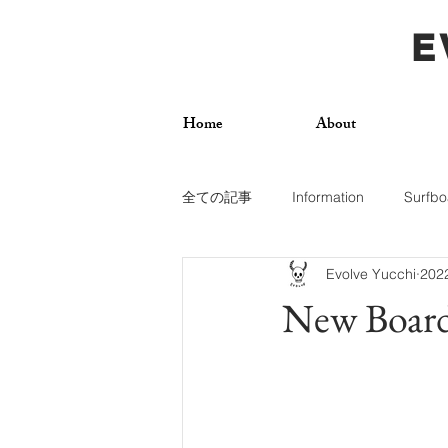
E
Home
About
全ての記事
Information
Surfbo
Evolve Yucchi
20
How To
Photos
Surf Trip
New Board
Dogs