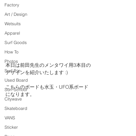
Factory
Art / Design
Wetsuits
Apparel
Surf Goods
How To
Photos
本日は前田先生のメンタワイ用3本目の
Surf Trip
デザインを紹介いたします :)
Used Board
こちらのボードも水玉・UFO系ボード
Surf School
になります。
Citywave
Skateboard
VANS
Sticker