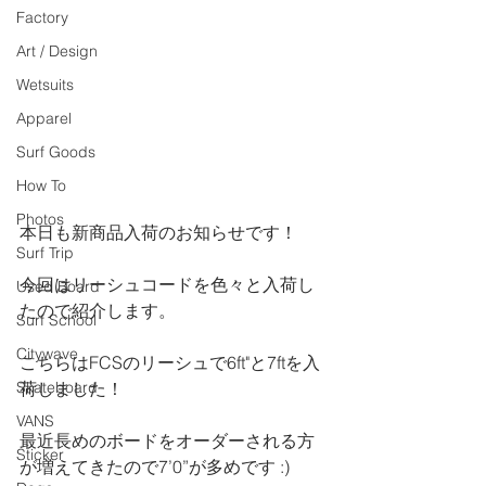
Factory
Art / Design
Wetsuits
Apparel
Surf Goods
How To
Photos
本日も新商品入荷のお知らせです！
Surf Trip
今回はリーシュコードを色々と入荷し
Used Board
たので紹介します。
Surf School
Citywave
こちらはFCSのリーシュで6ft"と7ftを入
Skateboard
荷しました！
VANS
最近長めのボードをオーダーされる方
Sticker
が増えてきたので7’0”が多めです :)