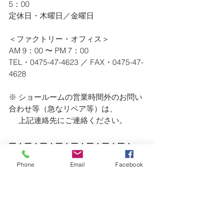
5：00
定休日・木曜日／金曜日
＜ファクトリー・オフィス＞
AM 9：00 〜 PM 7：00
TEL・0475-47-4623 ／ FAX・0475-47-
4628
※ ショールームの営業時間外のお問い
合わせ等（急なリペア等）は、
　 上記連絡先にご連絡ください。
ー・ー・ー・ー・ー・ー・ー・ー・
ー・ー・ー・ー・ー・ー・ー・ー・
Phone
Email
Facebook
ー・ー・ー・ー
Surf Goods