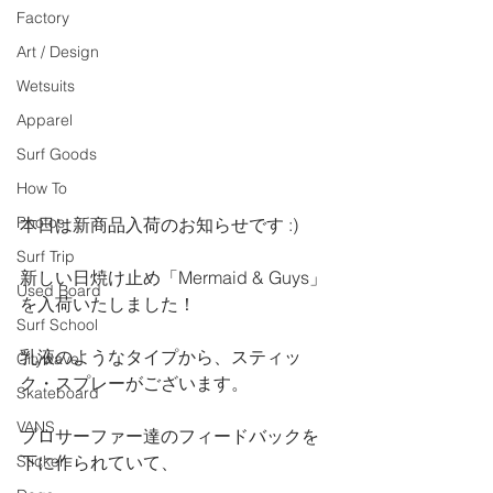
Factory
Art / Design
Wetsuits
Apparel
Surf Goods
How To
Photos
本日は新商品入荷のお知らせです :)
Surf Trip
新しい日焼け止め「Mermaid & Guys」
Used Board
を入荷いたしました！
Surf School
乳液のようなタイプから、スティッ
Citywave
ク・スプレーがございます。
Skateboard
VANS
プロサーファー達のフィードバックを
Sticker
下に作られていて、